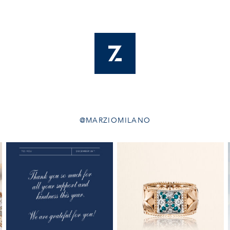
ES
EN
IT
@MARZIOMILANO