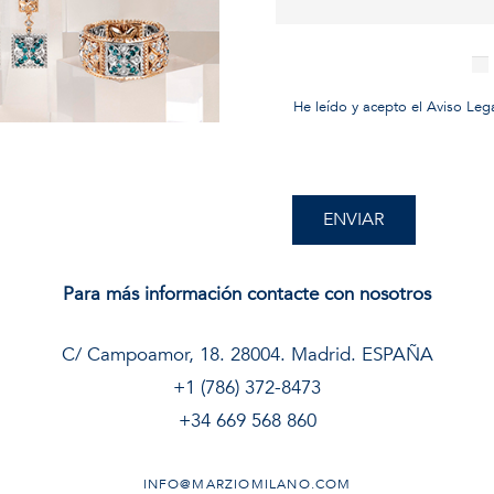
Novedades
Catálogo
He leído y acepto el
Aviso Leg
Store locator
Contacto
INFO@MARZIOMILANO.COM
Para más información contacte con nosotros
C/ Campoamor, 18. 28004. Madrid. ESPAÑA
+1 (786) 372-8473
+34 669 568 860
INFO@MARZIOMILANO.COM