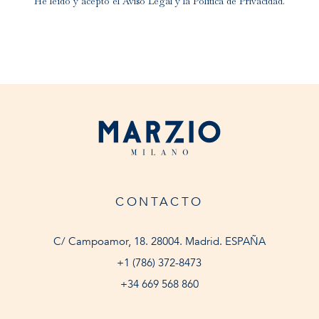
He leído y acepto el
Aviso Legal
y la
Política de Privacidad
.
CONTACTO
C/ Campoamor, 18. 28004. Madrid. ESPAÑA
+1 (786) 372-8473
+34 669 568 860