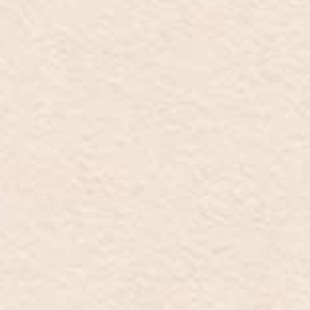
ES
EN
IT