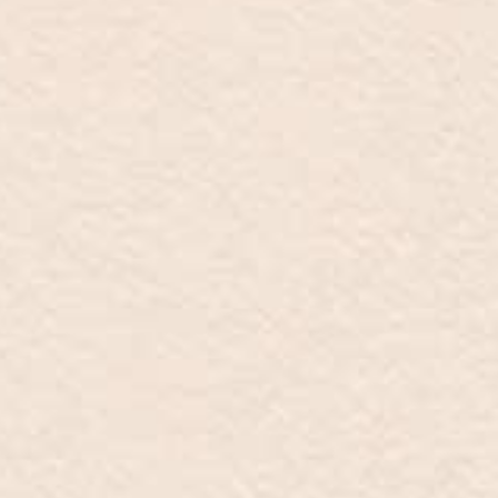
Novedades
Catálogo
Store locator
Contacto
INFO@MARZIOMILANO.COM