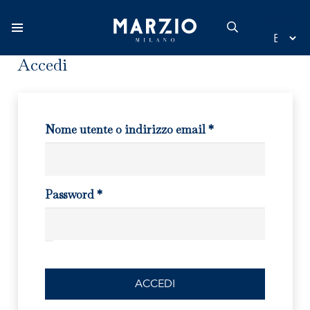
Accedi
Home
Collezione
Richiesto
Nome utente o indirizzo email
*
Origine
Richiesto
Password
*
Ispirazione
Novità
Store locator
ACCEDI
Catalogo