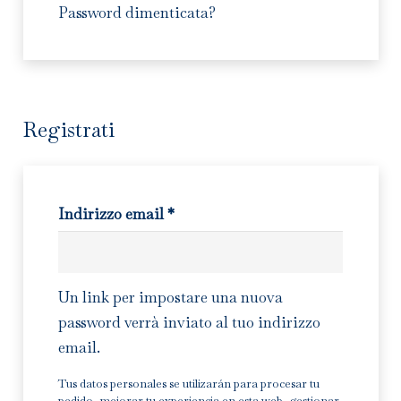
Password dimenticata?
Contatti
INFO@MARZIOMILANO.COM
Registrati
ES
EN
IT
Richiesto
Indirizzo email
*
Un link per impostare una nuova
password verrà inviato al tuo indirizzo
email.
Tus datos personales se utilizarán para procesar tu
pedido, mejorar tu experiencia en esta web, gestionar