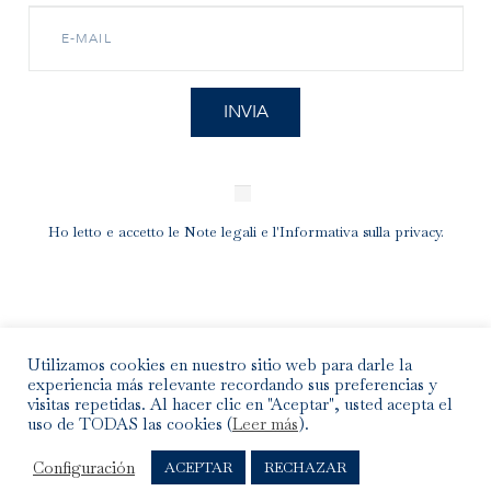
Ho letto e accetto le
Note legali
e l'
Informativa sulla privacy
.
Utilizamos cookies en nuestro sitio web para darle la
experiencia más relevante recordando sus preferencias y
INFO
visitas repetidas. Al hacer clic en "Aceptar", usted acepta el
uso de TODAS las cookies (
Leer más
).
Spedizioni, cambi e resi
Configuración
ACEPTAR
RECHAZAR
Cura dei gioielli