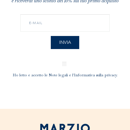
e riceverai uno sconto del 10% sul tuo primo acquisto
Ho letto e accetto le
Note legali
e l'
Informativa sulla privacy
.