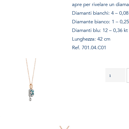
Novità
apre per rivelare un diama
Diamanti bianchi: 4 – 0,08
Store locator
Diamante bianco: 1 – 0,25
Catalogo
Diamanti blu: 12 – 0,36 kt
Lunghezza: 42 cm
Contatti
Ref. 701.04.C01
INFO@MARZIOMILANO.COM
Ciondolo
con
diamante
0,25
kt.
quantità