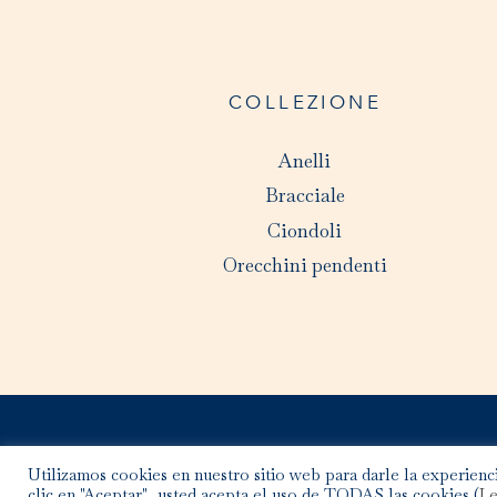
COLLEZIONE
Anelli
Bracciale
Ciondoli
Orecchini pendenti
Utilizamos cookies en nuestro sitio web para darle la experienci
clic en "Aceptar", usted acepta el uso de TODAS las cookies (
Le