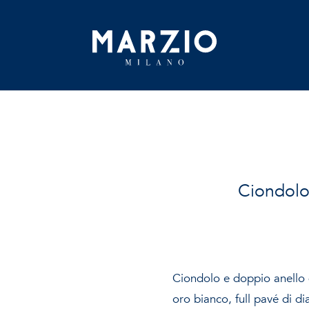
Home
Ciondolo
Collezione
Origine
Ispirazione
Ciondolo e doppio anello d
oro bianco, full pavé di di