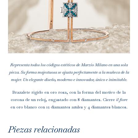
Contacto
INFO@MARZIOMILANO.COM
Representa todos los códigos estéticos de Marzio Milano en una sola
ES
EN
IT
pieza. Su forma majestuosa se ajusta perfectamente a la muñeca de la
mujer. Un elegante diseño, moderno e innovador, único e inimitable.
Brazalete rígido en oro rosa, con la forma del motivo de la
corona de un reloj, engastado con 8 diamantes. Cierre
il fiore
en oro blanco con 12 diamantes azules y 4 diamantes blancos.
Piezas relacionadas