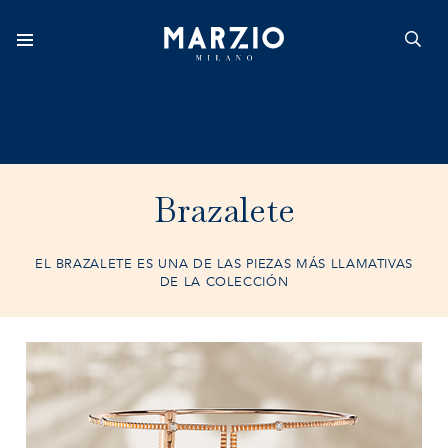
Home
Colección
Brazalete
Origen
EL BRAZALETE ES UNA DE LAS PIEZAS MÁS LLAMATIVAS
DE LA COLECCIÓN
Inspiración
Novedades
Catálogo
Store locator