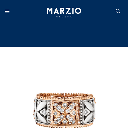
Home
Colección
Origen
Inspiración
Novedades
Catálogo
Store locator