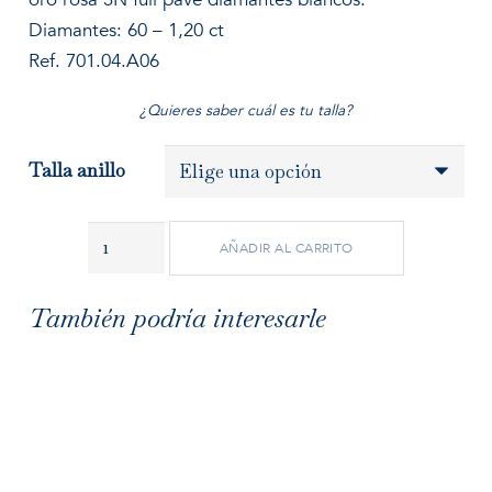
Diamantes: 60 – 1,20 ct
Ref. 701.04.A06
¿Quieres saber cuál es tu talla?
Talla anillo
Anillo
AÑADIR AL CARRITO
il
fiore
También podría interesarle
oro
rosa
full
pavé
cantidad