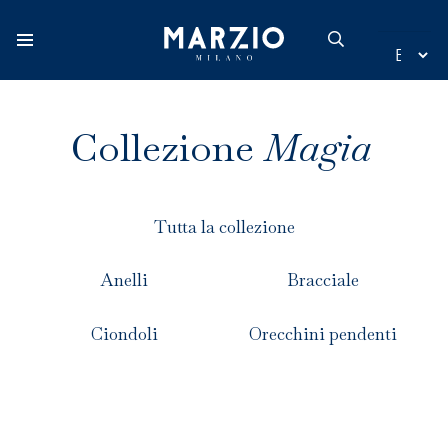
Home
Collezione
Magia
Collezione
Tutta la collezione
Origine
Anelli
Bracciale
Ispirazione
Ciondoli
Orecchini pendenti
Novità
Store locator
Catalogo