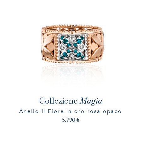
Contatti
INFO@MARZIOMILANO.COM
ES
EN
IT
Collezione
Magia
Anello Il Fiore in oro rosa opaco
5.790
€