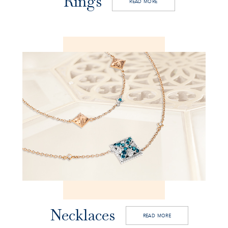
Rings
READ MORE
Store locator
INFO@MARZIOMILANO.COM
ES
EN
IT
Necklaces
READ MORE