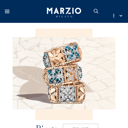
Home
Collection
Origin
Inspiration
New additions
Contact
Catalogue